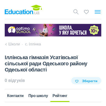
Школи
с. Іллінка
Іллінська гімназія Усатівської
сільської ради Одеського району
Одеської області
0 відгуків
Зберегти
Контакти
Про школу
Рейтинг