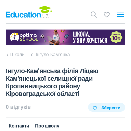
Школи
с. Інгуло-Кам’янка
Інгуло-Кам'янська філія Ліцею
Кам'янецької селищної ради
Кропивницького району
Кіровоградської області
0 відгуків
Зберегти
Контакти
Про школу