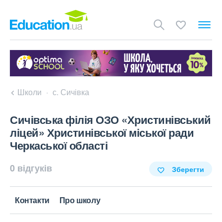
Школи
с. Сичівка
Сичівська філія ОЗО «Христинівський
ліцей» Христинівської міської ради
Черкаської області
0 відгуків
Зберегти
Контакти
Про школу