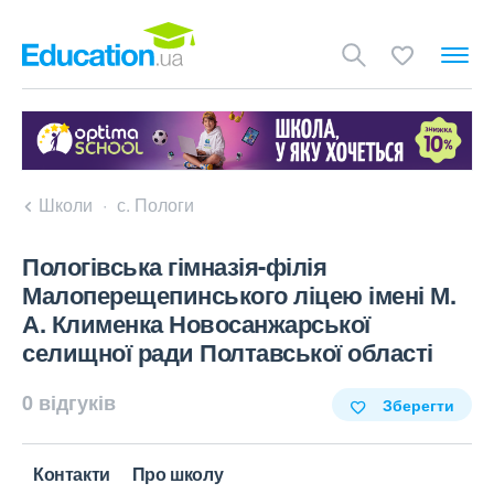
Школи
с. Пологи
Пологівська гімназія-філія
Малоперещепинського ліцею імені М.
А. Клименка Новосанжарської
селищної ради Полтавської області
0 відгуків
Зберегти
Контакти
Про школу