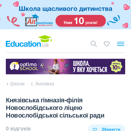
Школи
с. Князівка
Князівська гімназія-філія
Новослобідського ліцею
Новослобідської сільської ради
0 відгуків
Зберегти