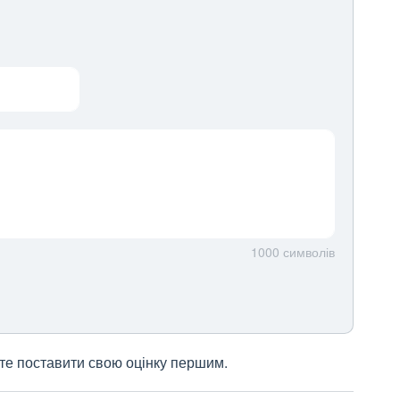
1000
символів
жете поставити свою оцінку першим.