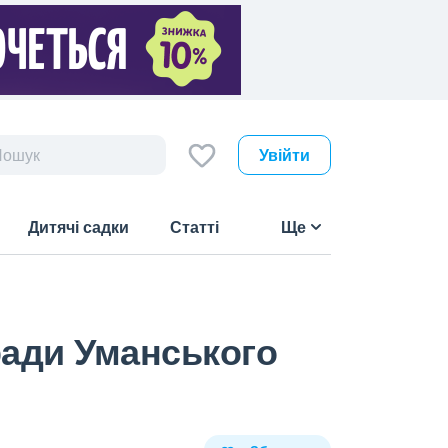
Увійти
Дитячі садки
Статті
Ще
 ради Уманського