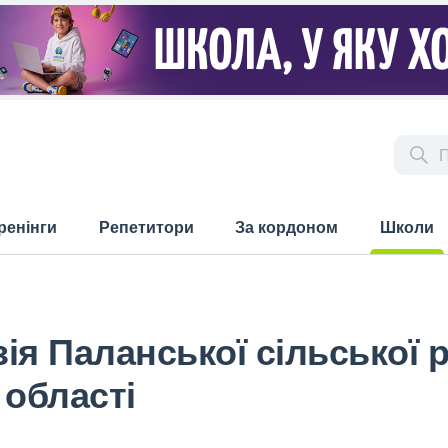
ренінги
Репетитори
За кордоном
Школи
(current)
зія Паланської сільської
 області