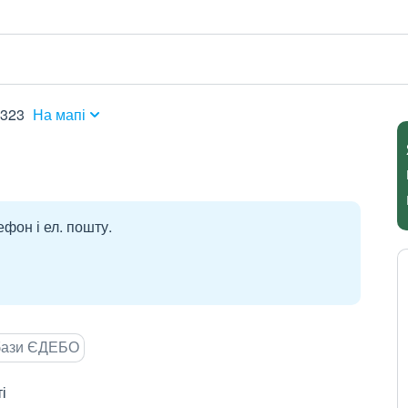
0323
На мапі
ефон і ел. пошту.
 бази ЄДЕБО
і