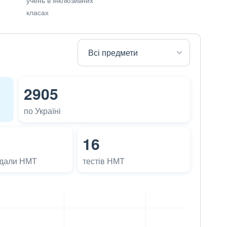
класах
2905
по Україні
16
адали НМТ
тестів НМТ