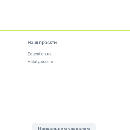
Наші проєкти
Education.ua
Ratatype.com
Навчальним закладам