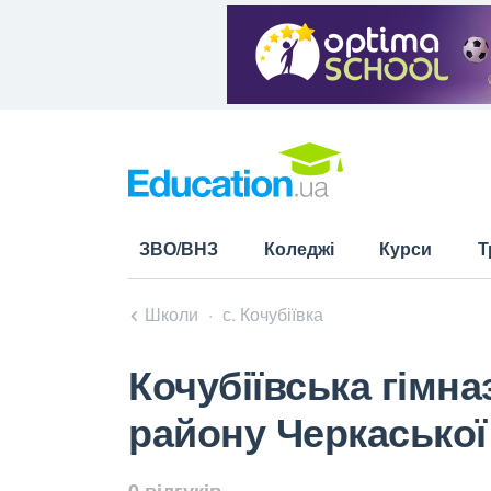
ЗВО/ВНЗ
Коледжі
Курси
Т
Школи
с. Кочубіївка
Кочубіївська гімна
району Черкаської