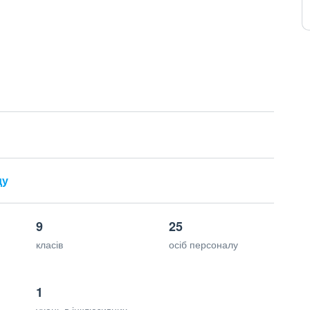
ду
9
25
класів
осіб персоналу
1
учень в інклюзивних