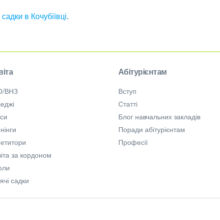
 садки в Кочубіївці
.
віта
Абітурієнтам
О/ВНЗ
Вступ
еджі
Статті
рси
Блог навчальних закладів
нінги
Поради абітурієнтам
петитори
Професії
іта за кордоном
оли
ячі садки