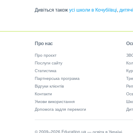
Дивіться також
усі школи в Кочубіївці
,
дитячі
Про нас
Ос
Про проєкт
ЗВ
Послуги сайту
Кол
Статистика
Ку
Партнерська програма
Тре
Відгуки клієнтів
Ре
Контакти
Осв
Умови використання
Шк
Допомога задля перемоги
Дит
© 2009–2026 Education.ua — освіта в Україні.