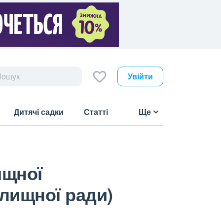
Увійти
Дитячі садки
Статті
Ще
ищної
елищної ради)