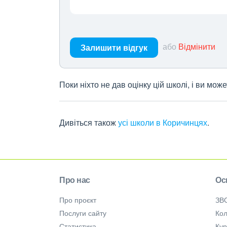
або
Відмінити
Залишити відгук
Поки ніхто не дав оцінку цій школі, і ви мо
Дивіться також
усі школи в Коричинцях
.
Про нас
Ос
Про проєкт
ЗВ
Послуги сайту
Кол
Статистика
Ку