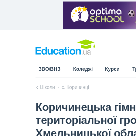
ЗВО/ВНЗ
Коледжі
Курси
Т
Школи
с. Коричинці
Коричинецька гімн
територіальної гр
Хмельницької обла