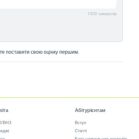
1000
символів
жете поставити свою оцінку першим.
віта
Абітурієнтам
О/ВНЗ
Вступ
еджі
Статті
рси
Блог навчальних закладів