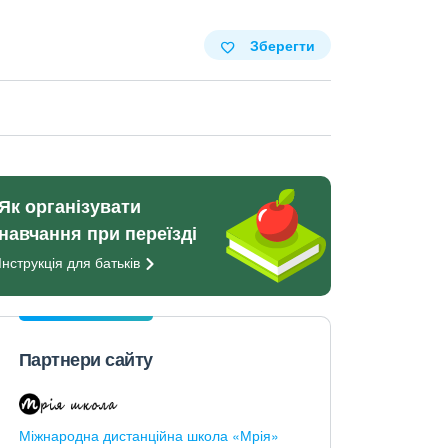
Зберегти
Як організувати
навчання при переїзді
Інструкція для
батьків
Партнери сайту
Міжнародна дистанційна школа «Мрія»