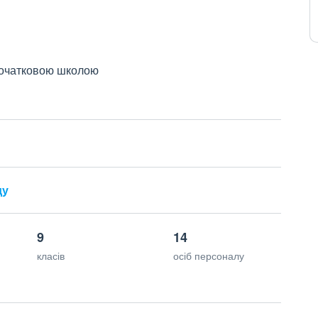
 початковою школою
ду
9
14
класів
осіб персоналу