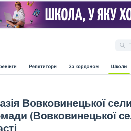
ренінги
Репетитори
За кордоном
Школи
(current)
азія Вовковинецької сел
омади (Вовковинецької с
сті