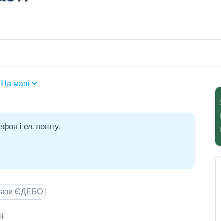
На мапі
ефон і ел. пошту.
 бази ЄДЕБО
і