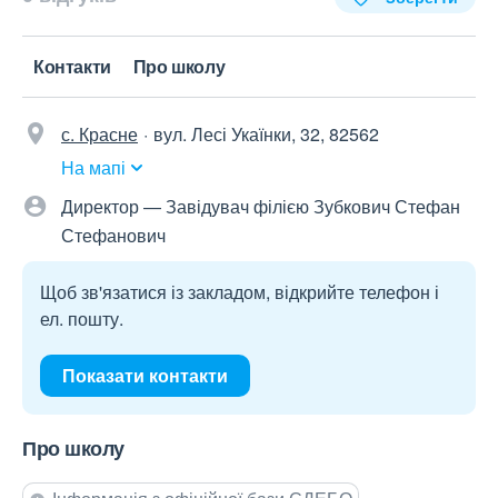
Контакти
Про школу
с. Красне
вул. Лесі Укаїнки, 32, 82562
На мапі
Директор — Завідувач філією Зубкович Стефан
Стефанович
Щоб зв'язатися із закладом, відкрийте телефон і
ел. пошту.
Показати контакти
Про школу