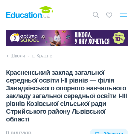
Школи
с. Красне
Красненський заклад загальної
середньої освіти І-ІІ рівнів — філія
Завадківського опорного навчального
закладу загальної середньої освіти І-ІІІ
рівнів Козівської сільської ради
Стрийського району Львівської
області
0 відгуків
Зберегти