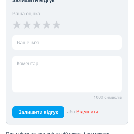
Залишити відгук
Ваша оцінка
Ваше ім’я
Коментар
1000
символів
або
Відмінити
Залишити відгук
Поки ніхто не дав оцінку цій школі, і ви можете