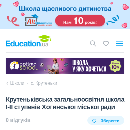
Школи
с. Крутеньки
Крутеньківська загальноосвітня школа
І-ІІ ступенів Хотинської міської ради
0 відгуків
Зберегти