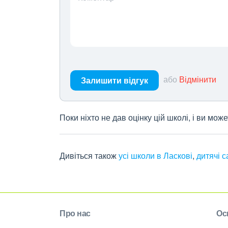
або
Відмінити
Залишити відгук
Поки ніхто не дав оцінку цій школі, і ви мо
Дивіться також
усі школи в Ласкові
,
дитячі с
Про нас
Ос