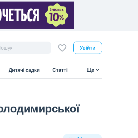
Увійти
Дитячі садки
Статті
Ще
Володимирської