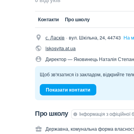
0 відгуків
Контакти
Про школу
с. Ласків
вул. Шкільна, 24, 44743
На м
lskosvita.at.ua
Директор — Яковинець Наталія Степан
Щоб зв'язатися із закладом, відкрийте тел
Показати контакти
Про школу
Інформація з офіційної
Державна, комунальна форма власност