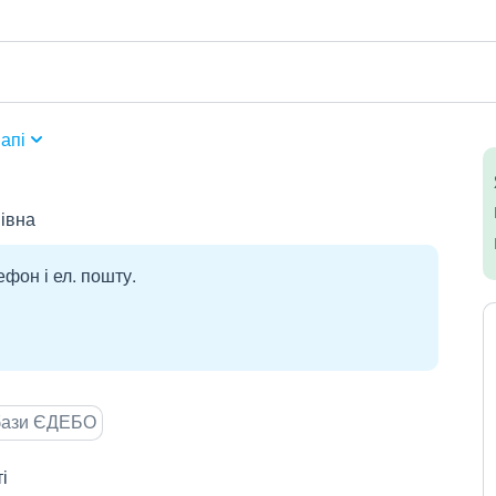
апі
івна
ефон і ел. пошту.
 бази ЄДЕБО
і