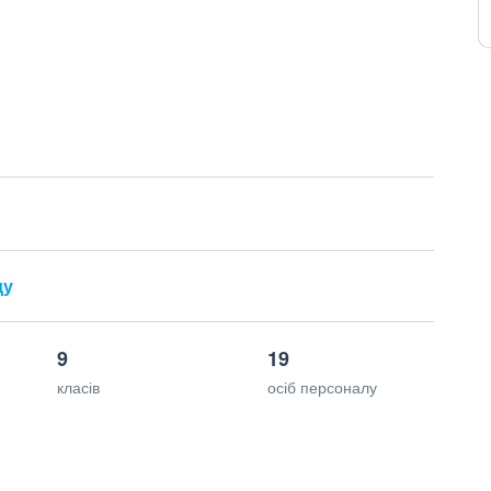
ду
9
19
класів
осіб персоналу