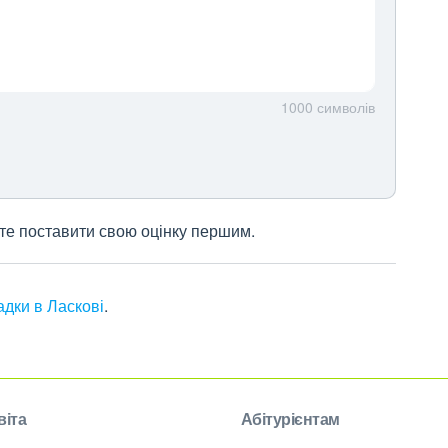
1000
символів
жете поставити свою оцінку першим.
адки в Ласкові
.
віта
Абітурієнтам