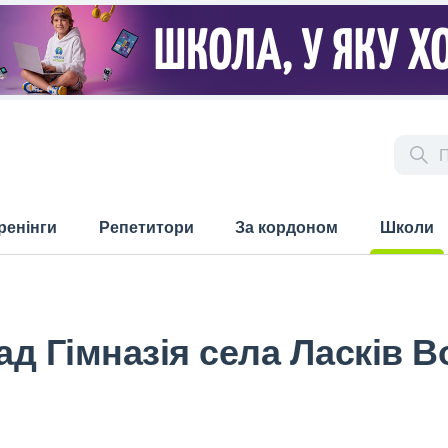
ренінги
Репетитори
За кордоном
Школи
(current)
д Гімназія села Ласків 