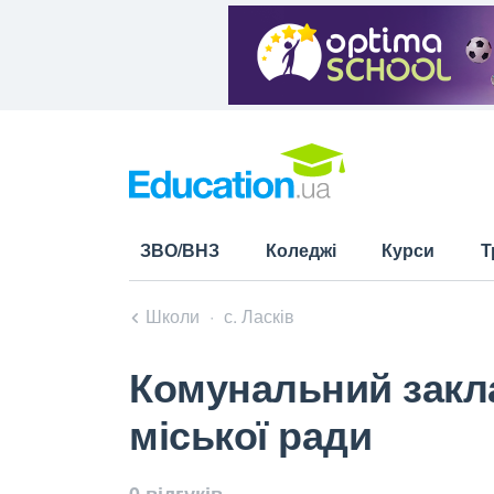
ЗВО/ВНЗ
Коледжі
Курси
Т
Школи
с. Ласків
Комунальний закла
міської ради