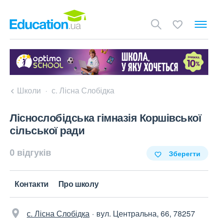
Школи
с. Лісна Слобідка
Ліснослобідська гімназія Коршівської
сільської ради
0 відгуків
Зберегти
Контакти
Про школу
с. Лісна Слобідка
вул. Центральна, 66, 78257