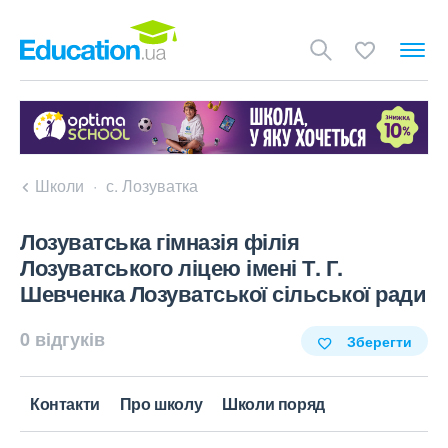
Школи
с. Лозуватка
Лозуватська гімназія філія
Лозуватського ліцею імені Т. Г.
Шевченка Лозуватської сільської ради
0 відгуків
Зберегти
Контакти
Про школу
Школи поряд