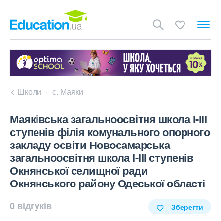
Школи
с. Маяки
Маяківська загальноосвітня школа І-ІІІ
ступенів філія комунального опорного
закладу освіти Новосамарська
загальноосвітня школа І-ІІІ ступенів
Окнянської селищної ради
Окнянського району Одеської області
0 відгуків
Зберегти