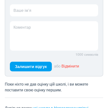
Ваше ім’я
Коментар
1000
символів
або
Відмінити
Залишити відгук
Поки ніхто не дав оцінку цій школі, і ви можете
поставити свою оцінку першим.
Дивіться також
усі школи в Новоолександрівці
.