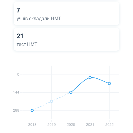
7
учнів складали НМТ
21
тест НМТ