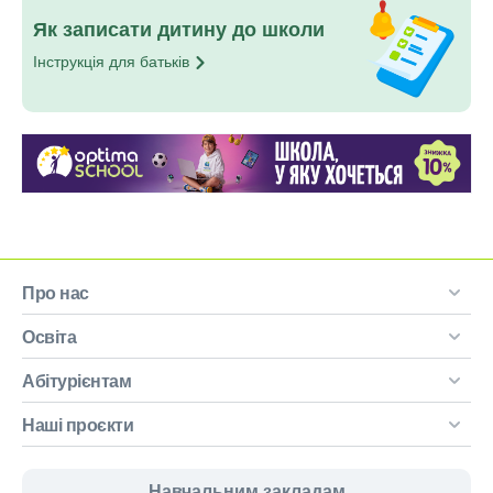
Як записати дитину до школи
Інструкція для
батьків
Про нас
Освіта
Абітурієнтам
Наші проєкти
Навчальним закладам