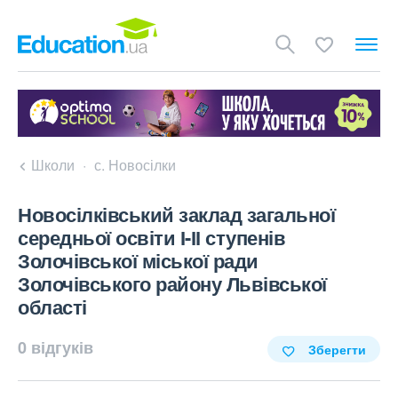
Школи
с. Новосілки
Новосілківський заклад загальної
середньої освіти І-ІІ ступенів
Золочівської міської ради
Золочівського району Львівської
області
0 відгуків
Зберегти