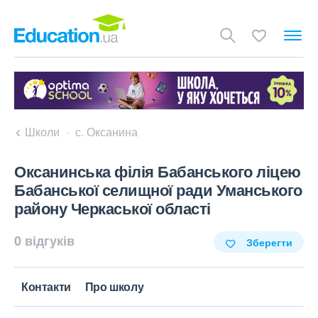
Школи
с. Оксанина
Оксанинська філія Бабанського ліцею
Бабанської селищної ради Уманського
району Черкаської області
0 відгуків
Зберегти
Контакти
Про школу