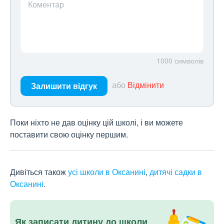
Коментар
1000
символів
або
Відмінити
Залишити відгук
Поки ніхто не дав оцінку цій школі, і ви можете
поставити свою оцінку першим.
Дивіться також
усі школи в Оксанині
,
дитячі садки в
Оксанині
.
Як записати дитину до школи