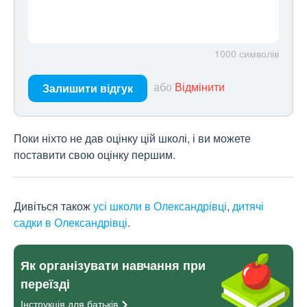
1000
символів
або
Відмінити
Залишити відгук
Поки ніхто не дав оцінку цій школі, і ви можете
поставити свою оцінку першим.
Дивіться також
усі школи в Олександрівці
,
дитячі
садки в Олександрівці
.
Як організувати навчання при
переїзді
Інструкція для
батьків