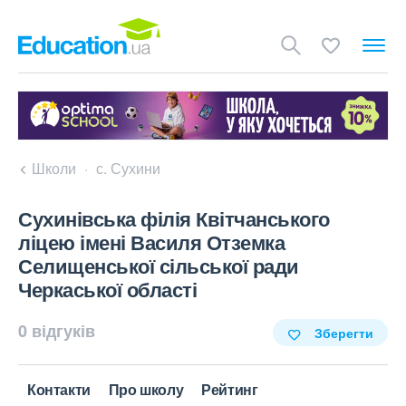
Школи
с. Сухини
Сухинівська філія Квітчанського
ліцею імені Василя Отземка
Селищенської сільської ради
Черкаської області
0 відгуків
Зберегти
Контакти
Про школу
Рейтинг