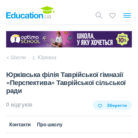
Школи
с. Юрківка
Юрківська філія Таврійської гімназії
«Перспектива» Таврійської сільської
ради
0 відгуків
Зберегти
Контакти
Про школу