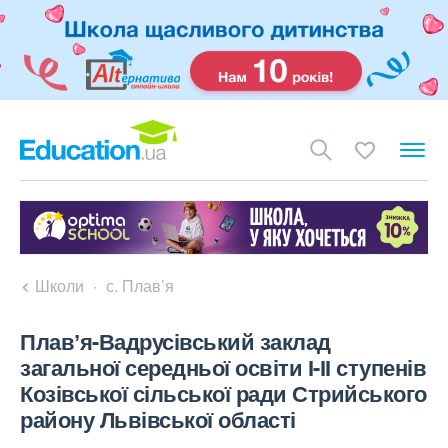
Школи
с. Плав’я
Плавʼя-Вадрусівський заклад
загальної середньої освіти І-ІІ ступенів
Козівської сільської ради Стрийського
району Львівської області