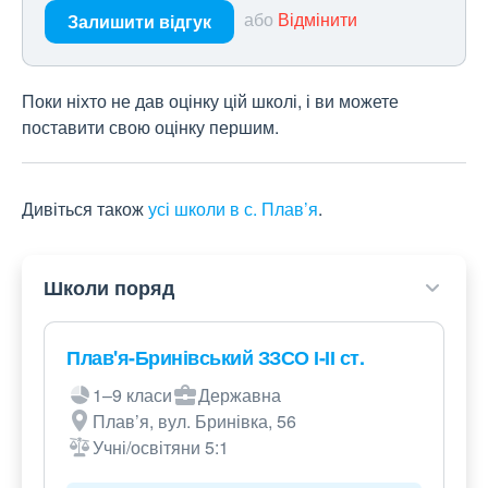
або
Відмінити
Залишити відгук
Поки ніхто не дав оцінку цій школі, і ви можете
поставити свою оцінку першим.
Дивіться також
усі школи в с. Плав’я
.
Школи поряд
Плав'я-Бринівський ЗЗСО І-ІІ ст.
1–9 класи
Державна
Плав’я, вул. Бринівка, 56
Учні/освітяни 5:1