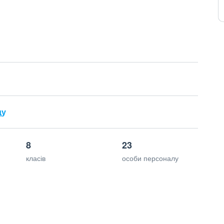
ду
8
23
класів
особи персоналу