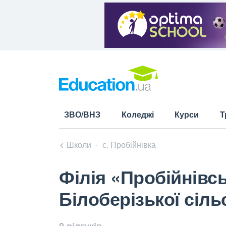
ЗВО/ВНЗ
Коледжі
Курси
Т
Школи
с. Пробійнівка
Філія «Пробійнівс
Білоберізької сіль