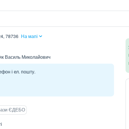
24, 78736
На мапі
як Василь Миколайович
ефон і ел. пошту.
 бази ЄДЕБО
і