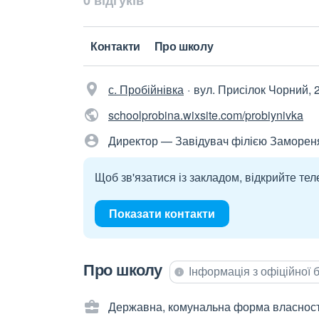
0 відгуків
Контакти
Про школу
с. Пробійнівка
вул. Присілок Чорний, 
schoolprobina.wixsite.com/probiynivka
Директор — Завідувач філією Заморен
Щоб зв'язатися із закладом, відкрийте тел
Показати контакти
Про школу
Інформація з офіційної
Державна, комунальна форма власност