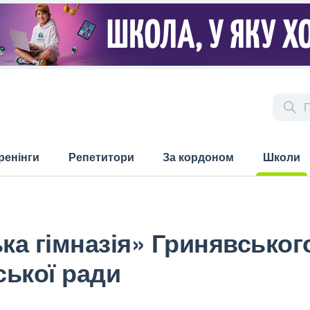
ренінги
Репетитори
За кордоном
Школи
(current)
ька гімназія» Гринявськог
ської ради