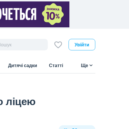
Увійти
Дитячі садки
Статті
Ще
о ліцею