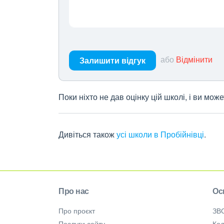
або
Відмінити
Залишити відгук
Поки ніхто не дав оцінку цій школі, і ви мо
Дивіться також
усі школи в Пробійнівці
.
Про нас
Ос
Про проєкт
ЗВ
Послуги сайту
Кол