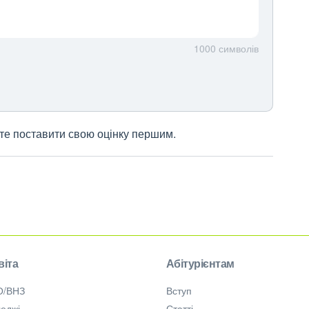
1000
символів
жете поставити свою оцінку першим.
віта
Абітурієнтам
О/ВНЗ
Вступ
еджі
Статті