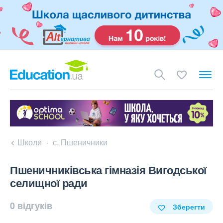
Школи
с. Пшеничники
Пшеничниківська гімназія Вигодської
селищної ради
0 відгуків
Зберегти