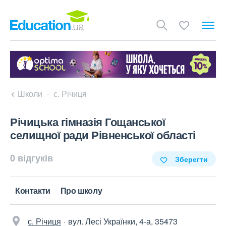
Школи
с. Річиця
Річицька гімназія Гощанської
селищної ради Рівненської області
0 відгуків
Зберегти
Контакти
Про школу
с. Річиця
вул. Лесі Українки, 4-а, 35473