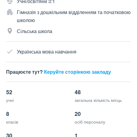
Учні/освітяни 3:1
Гімназія з дошкільним відділенням та початковою
школою
Сільська школа
Українська мова навчання
Працюєте тут?
Керуйте сторінкою закладу
52
48
учні
загальна кількість місць
8
20
класів
осіб персоналу
30
1