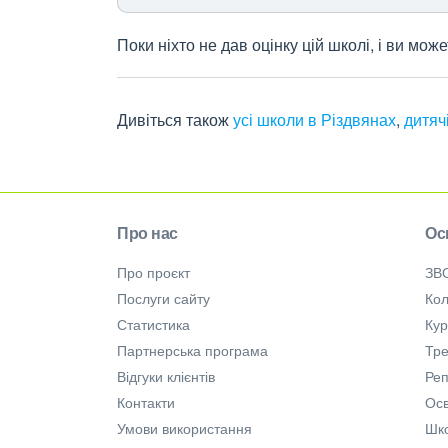
Поки ніхто не дав оцінку цій школі, і ви мо
Дивіться також
усі школи в Різдвянах
,
дитяч
Про нас
Ос
Про проєкт
ЗВ
Послуги сайту
Кол
Статистика
Ку
Партнерська програма
Тре
Відгуки клієнтів
Ре
Контакти
Осв
Умови використання
Шк