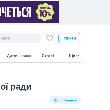
Увійти
Дитячі садки
Статті
Ще
ої ради
Зберегти