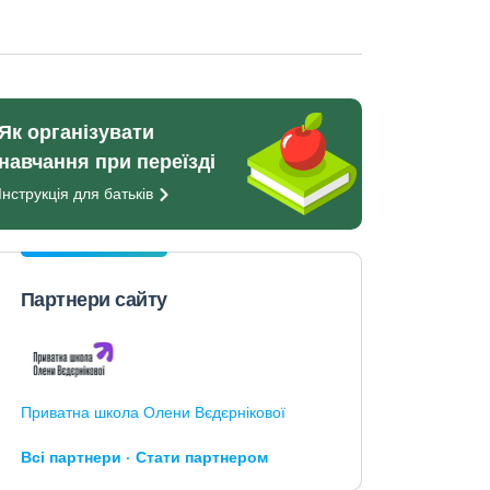
Як організувати
навчання при переїзді
Інструкція для
батьків
Партнери сайту
Приватна школа Олени Вєдєрнікової
Всі партнери
Стати партнером