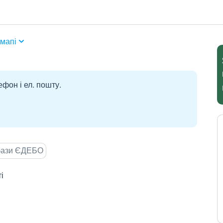
мапі
ефон і ел. пошту.
 бази ЄДЕБО
і