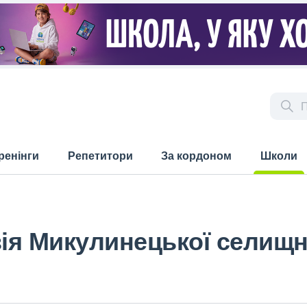
ренінги
Репетитори
За кордоном
Школи
(current)
зія Микулинецької селищн