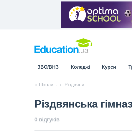
ЗВО/ВНЗ
Коледжі
Курси
Т
Школи
с. Різдвяни
Різдвянська гімна
0 відгуків