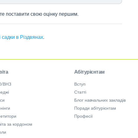
жете поставити свою оцінку першим.
і садки в Різдвянах
.
віта
Абітурієнтам
О/ВНЗ
Вступ
еджі
Статті
рси
Блог навчальних закладів
нінги
Поради абітурієнтам
петитори
Професії
іта за кордоном
оли