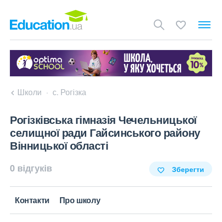
Школи
с. Рогізка
Рогізківська гімназія Чечельницької
селищної ради Гайсинського району
Вінницької області
0 відгуків
Зберегти
Контакти
Про школу