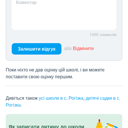
Коментар
1000
символів
або
Відмінити
Залишити відгук
Поки ніхто не дав оцінку цій школі, і ви можете
поставити свою оцінку першим.
Дивіться також
усі школи в с. Рогізка
,
дитячі садки в с.
Рогізка
.
Як записати дитину до школи