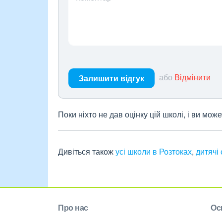
або
Відмінити
Залишити відгук
Поки ніхто не дав оцінку цій школі, і ви мо
Дивіться також
усі школи в Розтоках
,
дитячі
Про нас
Ос