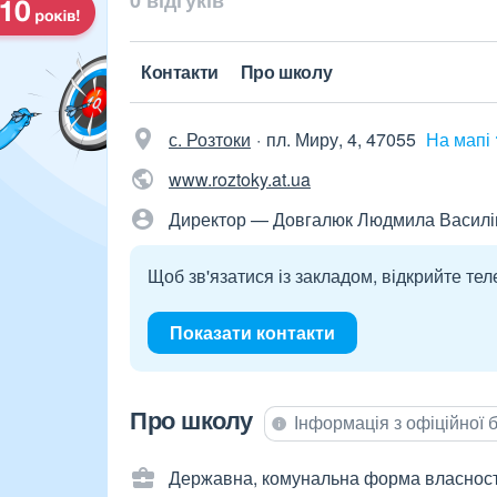
0 відгуків
Контакти
Про школу
с. Розтоки
пл. Миру, 4, 47055
На мапі
www.roztoky.at.ua
Директор — Довгалюк Людмила Василі
Щоб зв'язатися із закладом, відкрийте тел
Показати контакти
Про школу
Інформація з офіційної
Державна, комунальна форма власност