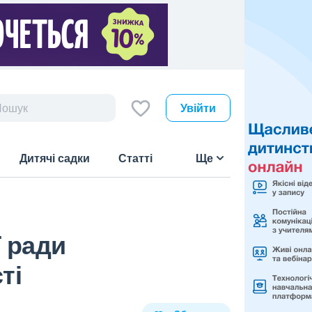
Увійти
Дитячі садки
Статті
Ще
ї ради
ті