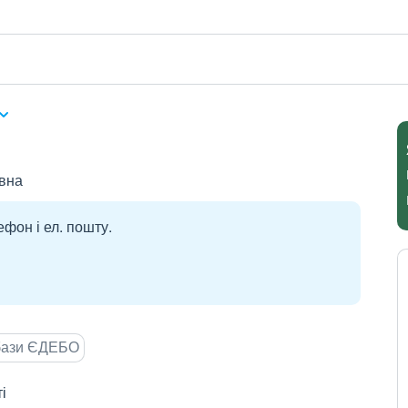
вна
ефон і ел. пошту.
 бази ЄДЕБО
і