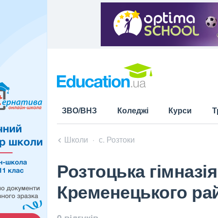
ЗВО/ВНЗ
Коледжі
Курси
Т
Школи
с. Розтоки
Розтоцька гімназі
Кременецького рай