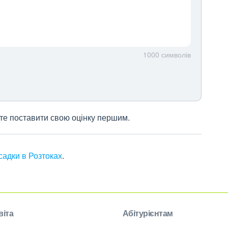
1000
символів
жете поставити свою оцінку першим.
 садки в Розтоках
.
віта
Абітурієнтам