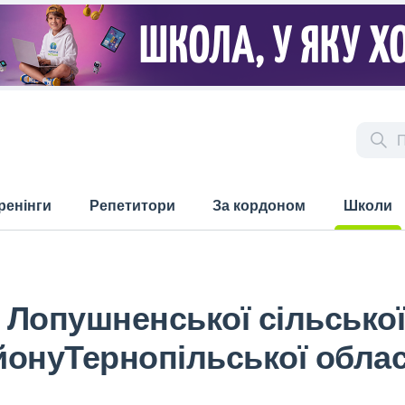
ренінги
Репетитори
За кордоном
Школи
(current)
я Лопушненської сільсько
онуТернопільської облас