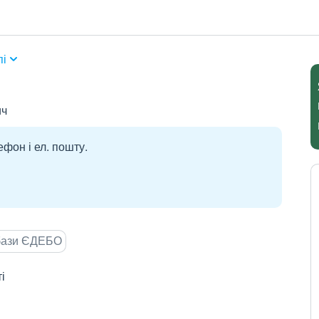
пі
ич
ефон і ел. пошту.
 бази ЄДЕБО
і