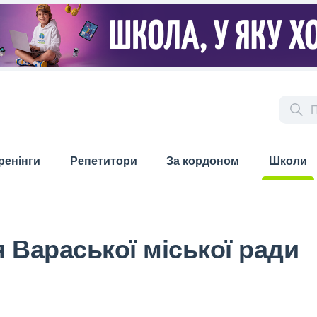
ренінги
Репетитори
За кордоном
Школи
(current)
я Вараської міської ради