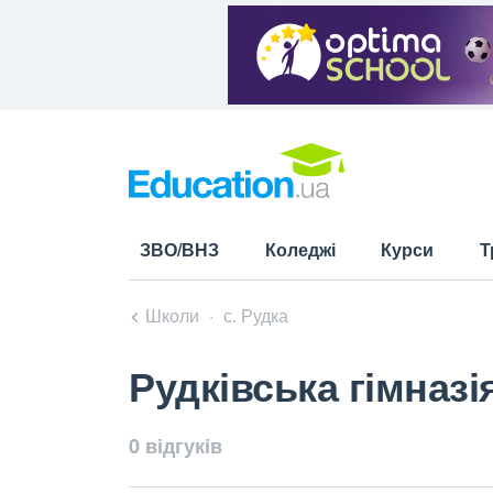
ЗВО/ВНЗ
Коледжі
Курси
Т
Школи
с. Рудка
Рудківська гімназі
0 відгуків