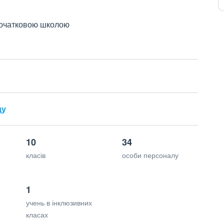
 початковою школою
ду
10
34
класів
особи персоналу
1
учень в інклюзивних
класах