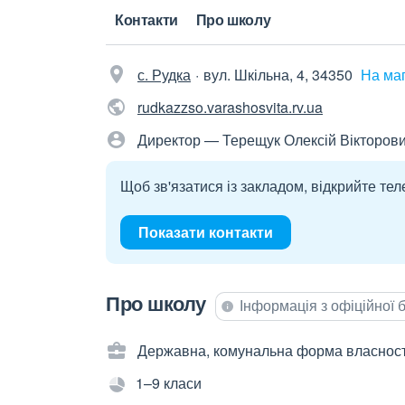
Контакти
Про школу
с. Рудка
вул. Шкільна, 4, 34350
На ма
rudkazzso.varashosvita.rv.ua
Директор — Терещук Олексій Вікторов
Щоб зв'язатися із закладом, відкрийте тел
Показати контакти
Про школу
Інформація з офіційної
Державна, комунальна форма власност
1–9 класи