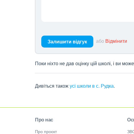
або
Відмінити
Залишити відгук
Поки ніхто не дав оцінку цій школі, і ви мо
Дивіться також
усі школи в с. Рудка
.
Про нас
Ос
Про проєкт
ЗВ