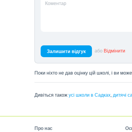
Коментар
або
Відмінити
Залишити відгук
Поки ніхто не дав оцінку цій школі, і ви мо
Дивіться також
усі школи в Садках
,
дитячі с
Про нас
Ос