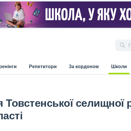
ренінги
Репетитори
За кордоном
Школи
(current)
ія Товстенської селищної 
ласті