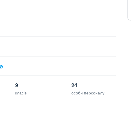
ду
9
24
класів
особи персоналу