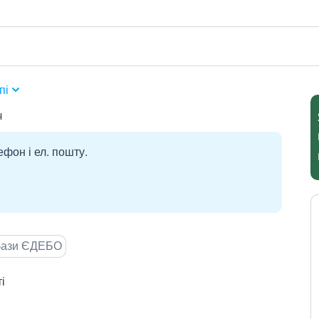
пі
ч
ефон і ел. пошту.
 бази ЄДЕБО
і