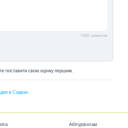
1000
символів
жете поставити свою оцінку першим.
адки в Садках
.
віта
Абітурієнтам