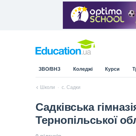
ЗВО/ВНЗ
Коледжі
Курси
Т
Школи
с. Садки
Садківська гімназ
Тернопільської об