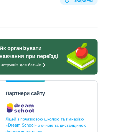
Зберегти
Як організувати
навчання при переїзді
Інструкція для
батьків
Партнери сайту
Ліцей з початковою школою та гімназією
«Dream School» з очною та дистанційною
формами навчання