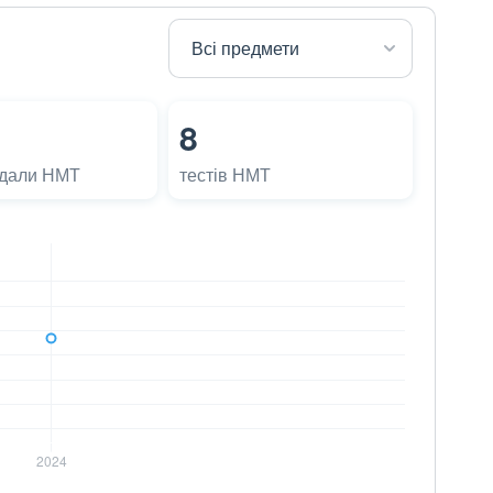
8
адали НМТ
тестів НМТ