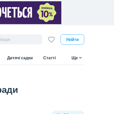
Увійти
Дитячі садки
Статті
Ще
ради