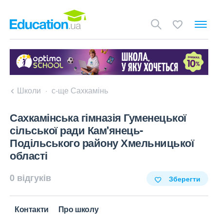
Школи
с-ще Сахкамінь
Сахкамінська гімназія Гуменецької
сільської ради Кам'янець-
Подільського району Хмельницької
області
0 відгуків
Зберегти
Контакти
Про школу