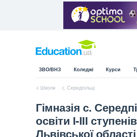
ЗВО/ВНЗ
Коледжі
Курси
Т
Школи
с. Середпільці
Гімназія с. Середп
освіти І-ІІІ ступен
Львівської області