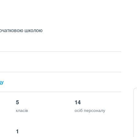
 початковою школою
ду
5
14
класів
осіб персоналу
1