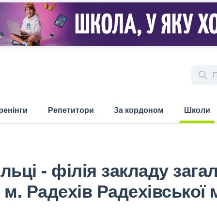
ренінги
Репетитори
За кордоном
Школи
(current)
ільці - філія закладу зага
ів м. Радехів Радехівської