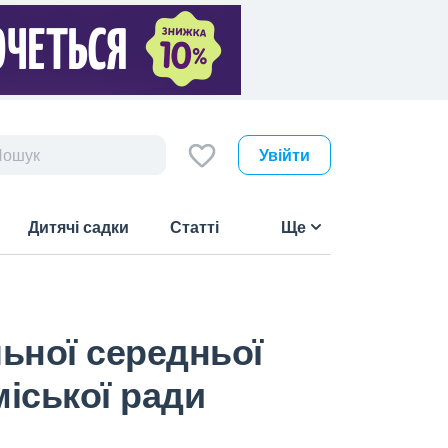
Увійти
Дитячі садки
Статті
Ще
льної середньої
 міської ради