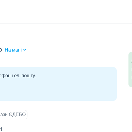
0
На мапі
ефон і ел. пошту.
 бази ЄДЕБО
і