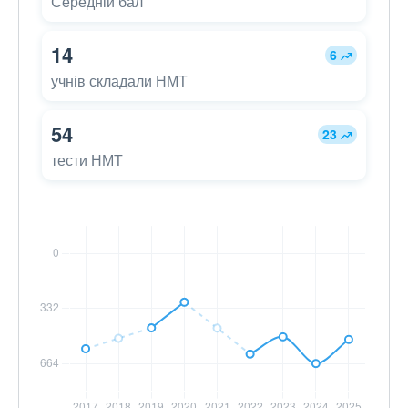
Середній бал
14
6
учнів складали НМТ
54
23
тести НМТ