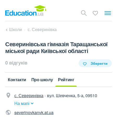
Школи
с. Северинівка
Северинівська гімназія Таращанської
міської ради Київської області
0 відгуків
Зберегти
Контакти
Про школу
Рейтинг
с. Северинівка
вул. Шевченка, 5-а, 09510
На мапі
severinovkanvk.at.ua