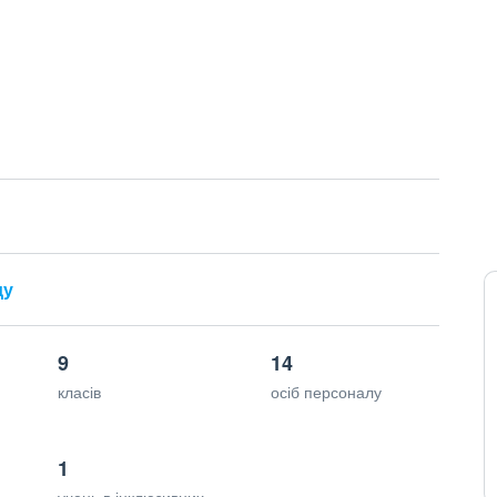
ду
9
14
класів
осіб персоналу
1
учень в інклюзивних