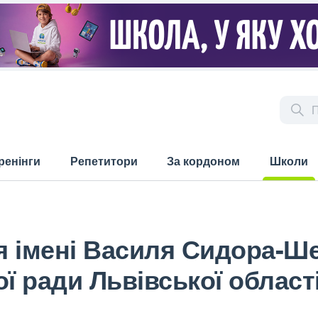
ренінги
Репетитори
За кордоном
Школи
(current)
ія імені Василя Сидора-Ш
ї ради Львівської област