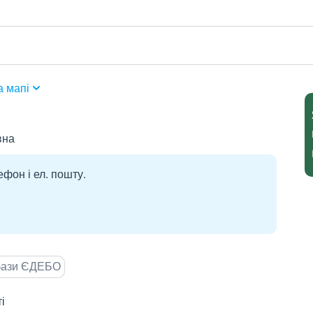
а мапі
вна
ефон і ел. пошту.
 бази ЄДЕБО
і