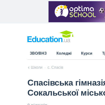
ЗВО/ВНЗ
Коледжі
Курси
Т
Школи
с. Спасів
Спасівська гімназ
Сокальської місько