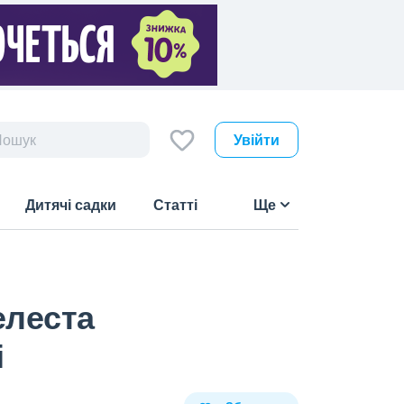
Увійти
Дитячі садки
Статті
Ще
елеста
і