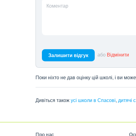
Коментар
або
Відмінити
Залишити відгук
Поки ніхто не дав оцінку цій школі, і ви мо
Дивіться також
усі школи в Спасові
,
дитячі 
Про нас
Ос