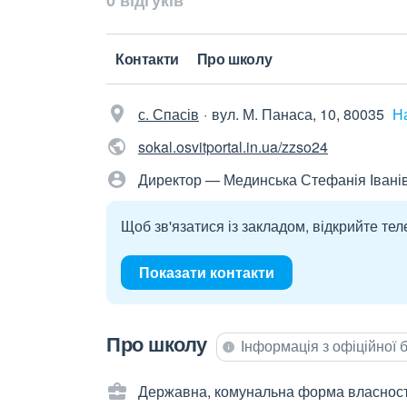
0 відгуків
Контакти
Про школу
с. Спасів
вул. М. Панаса, 10, 80035
Н
sokal.osvitportal.in.ua/zzso24
Директор — Мединська Стефанія Івані
Щоб зв'язатися із закладом, відкрийте тел
Показати контакти
Про школу
Інформація з офіційної
Державна, комунальна форма власност