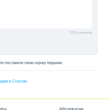
1000
символів
жете поставити свою оцінку першим.
садки в Спасові
.
віта
Абітурієнтам