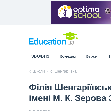
ЗВО/ВНЗ
Коледжі
Курси
Т
Школи
с. Шенгаріївка
Філія Шенгаріївськ
імені М. К. Зерова 