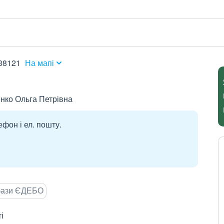
 38121
На мапі
нко Ольга Петрівна
ефон і ел. пошту.
 бази ЄДЕБО
і