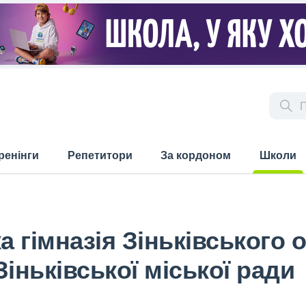
ренінги
Репетитори
За кордоном
Школи
(current)
а гімназія Зіньківського
Зіньківської міської ради