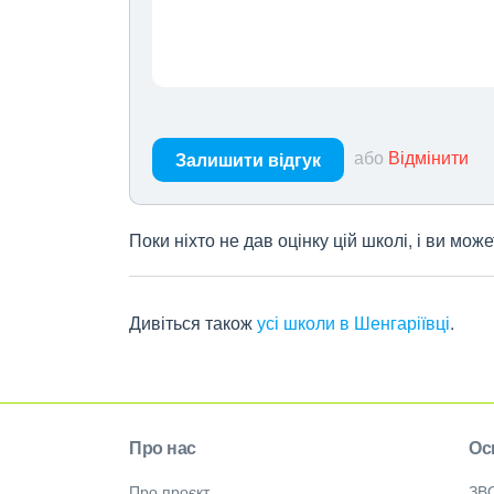
або
Відмінити
Залишити відгук
Поки ніхто не дав оцінку цій школі, і ви мо
Дивіться також
усі школи в Шенгаріївці
.
Про нас
Ос
Про проєкт
ЗВ