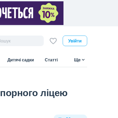
Увійти
Дитячі садки
Статті
Ще
 опорного ліцею