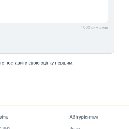
1000
символів
жете поставити свою оцінку першим.
віта
Абітурієнтам
О/ВНЗ
Вступ