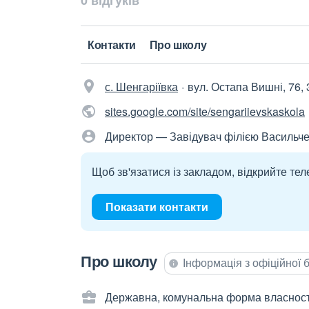
0 відгуків
Контакти
Про школу
с. Шенгаріївка
вул. Остапа Вишні, 76,
sites.google.com/site/sengariievskaskola
Директор — Завідувач філією Васильче
Щоб зв'язатися із закладом, відкрийте тел
Показати контакти
Про школу
Інформація з офіційної
Державна, комунальна форма власност