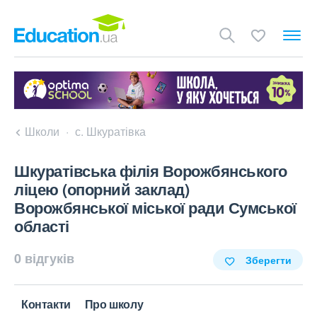
Школи
с. Шкуратівка
Шкуратівська філія Ворожбянського
ліцею (опорний заклад)
Ворожбянської міської ради Сумської
області
0 відгуків
Зберегти
Контакти
Про школу