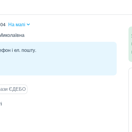
504
На мапі
 Миколаївна
ефон і ел. пошту.
 бази ЄДЕБО
і