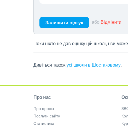
або
Відмінити
Залишити відгук
Поки ніхто не дав оцінку цій школі, і ви мо
Дивіться також
усі школи в Шостаковому
.
Про нас
Ос
Про проєкт
ЗВ
Послуги сайту
Кол
Статистика
Ку