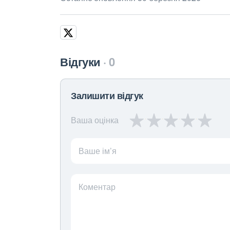
Відгуки
0
Залишити відгук
Ваша оцінка
Ваше ім’я
Коментар