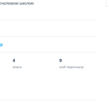
 початковою школою
ду
4
9
класи
осіб персоналу