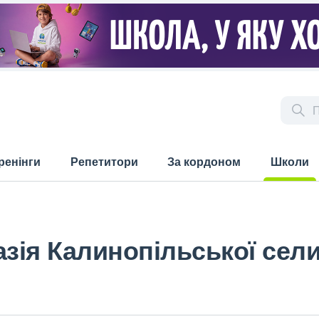
ренінги
Репетитори
За кордоном
Школи
(current)
азія Калинопільської сел