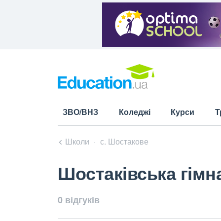
ЗВО/ВНЗ
Коледжі
Курси
Т
Школи
с. Шостакове
Шостаківська гімн
0 відгуків