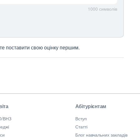
1000
символів
жете поставити свою оцінку першим.
віта
Абітурієнтам
О/ВНЗ
Вступ
еджі
Статті
рси
Блог навчальних закладів