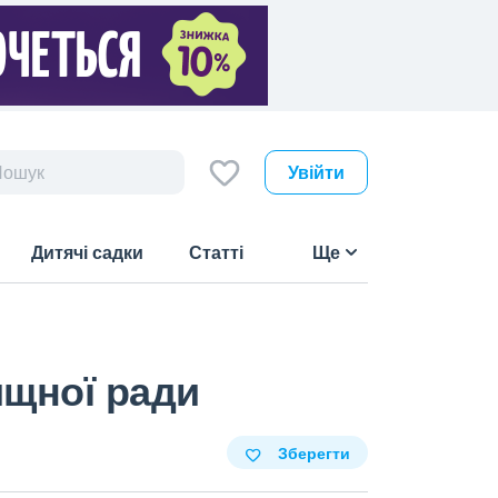
Увійти
Дитячі садки
Статті
Ще
ищної ради
Зберегти