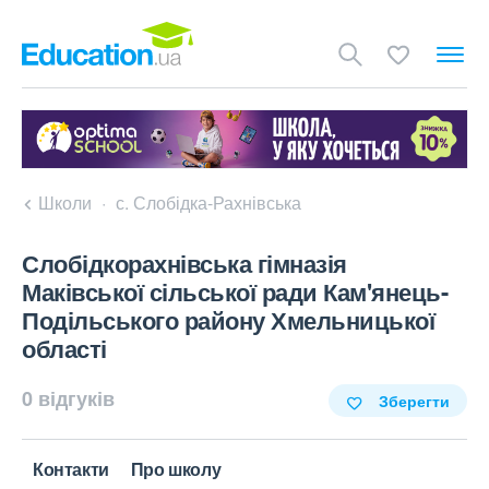
Школи
с. Слобідка-Рахнівська
Слобідкорахнівська гімназія
Маківської сільської ради Кам'янець-
Подільського району Хмельницької
області
0 відгуків
Зберегти
Контакти
Про школу