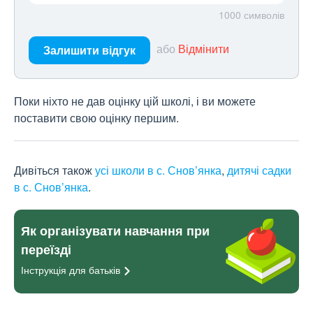
1000
символів
або
Відмінити
Залишити відгук
Поки ніхто не дав оцінку цій школі, і ви можете
поставити свою оцінку першим.
Дивіться також
усі школи в с. Снов’янка
,
дитячі садки
в с. Снов’янка
.
Як організувати навчання при
переїзді
Інструкція для
батьків