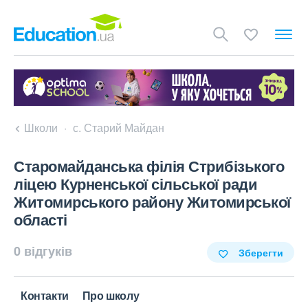
Школи
с. Старий Майдан
Старомайданська філія Стрибізького
ліцею Курненської сільської ради
Житомирського району Житомирської
області
0 відгуків
Зберегти
Контакти
Про школу