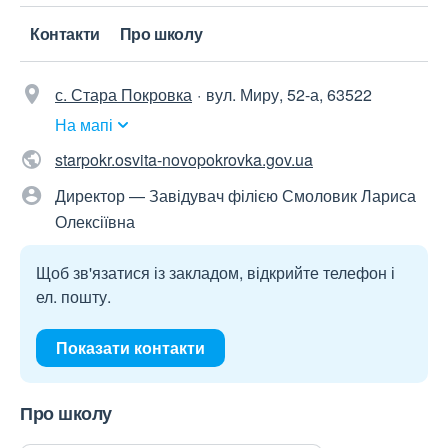
Контакти
Про школу
с. Стара Покровка
вул. Миру, 52-а, 63522
На мапі
starpokr.osvita-novopokrovka.gov.ua
Директор — Завідувач філією Смоловик Лариса
Олексіївна
Щоб зв'язатися із закладом, відкрийте телефон і
ел. пошту.
Показати контакти
Про школу