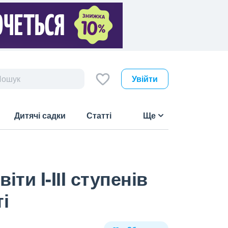
Увійти
Дитячі садки
Статті
Ще
ти I-IІI ступенів
і