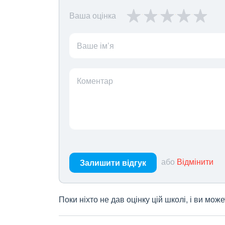
Ваша оцінка
Ваше ім’я
Коментар
або
Відмінити
Залишити відгук
Поки ніхто не дав оцінку цій школі, і ви мо