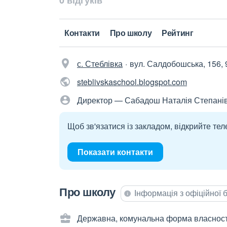
0 відгуків
Контакти
Про школу
Рейтинг
с. Стеблівка
вул. Салдобошська, 156,
steblivskaschool.blogspot.com
Директор — Сабадош Наталія Степані
Щоб зв'язатися із закладом, відкрийте тел
Показати контакти
Про школу
Інформація з офіційної
Державна, комунальна форма власност