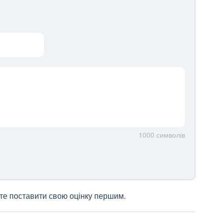
1000
символів
жете поставити свою оцінку першим.