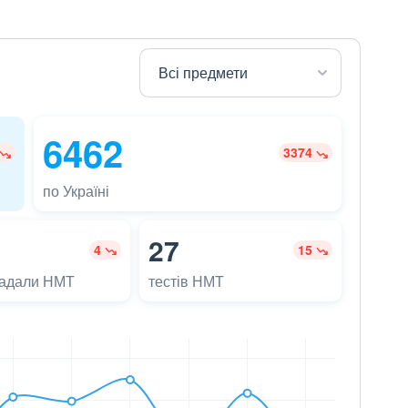
6462
3374
по Україні
27
4
15
ладали НМТ
тестів НМТ