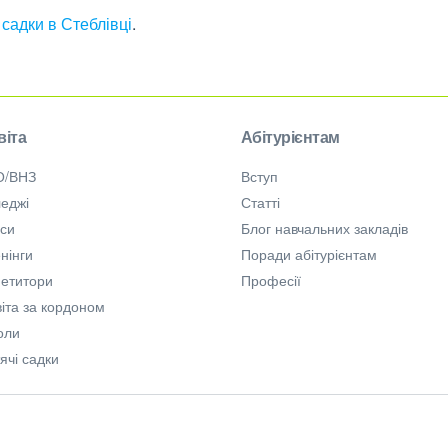
 садки в Стеблівці
.
віта
Абітурієнтам
О/ВНЗ
Вступ
еджі
Статті
рси
Блог навчальних закладів
нінги
Поради абітурієнтам
петитори
Професії
іта за кордоном
оли
ячі садки