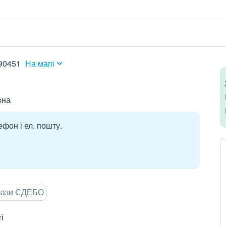
 90451
На мапі
вна
ефон і ел. пошту.
 бази ЄДЕБО
і