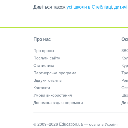
Дивіться також
усі школи в Стеблівці
,
дитячі
Про нас
Ос
Про проєкт
ЗВ
Послуги сайту
Кол
Статистика
Ку
Партнерська програма
Тре
Відгуки клієнтів
Ре
Контакти
Осв
Умови використання
Шк
Допомога задля перемоги
Дит
© 2009–2026 Education.ua — освіта в Україні.