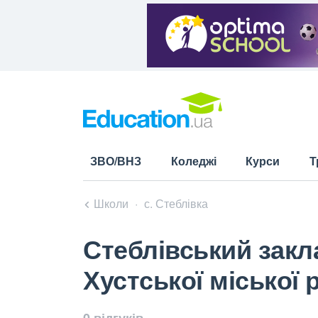
ЗВО/ВНЗ
Коледжі
Курси
Т
Школи
с. Стеблівка
Стеблівський закла
Хустської міської 