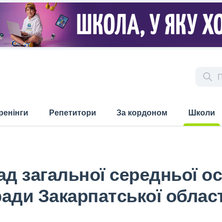
ренінги
Репетитори
За кордоном
Школи
(current)
д загальної середньої осві
ради Закарпатської област