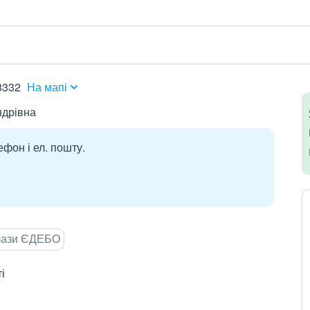
38332
На мапі
ндрівна
ефон і ел. пошту.
 бази ЄДЕБО
і