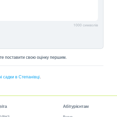
1000
символів
жете поставити свою оцінку першим.
і садки в Степанівці
.
віта
Абітурієнтам
О/ВНЗ
Вступ