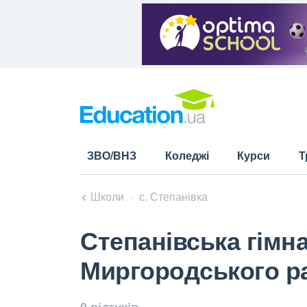
ЗВО/ВНЗ
Коледжі
Курси
Т
Школи
с. Степанівка
Степанівська гімн
Миргородського ра