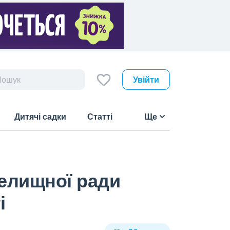
Увійти
Дитячі садки
Статті
Ще
селищної ради
і