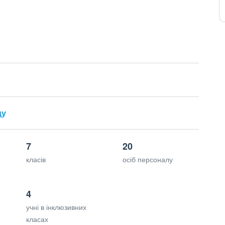
ду
7
20
класів
осіб персоналу
4
учні в інклюзивних
класах