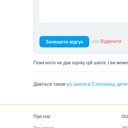
або
Відмінити
Залишити відгук
Поки ніхто не дав оцінку цій школі, і ви мо
Дивіться також
усі школи в Степанівці
,
дитяч
Про нас
Ос
Про проєкт
ЗВ