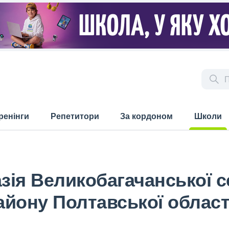
ренінги
Репетитори
За кордоном
Школи
(current)
азія Великобагачанської 
йону Полтавської област