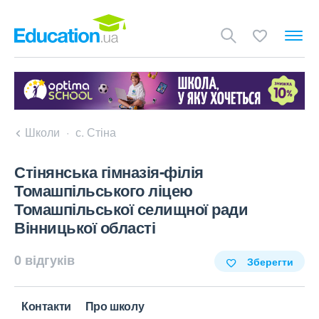
Школи
с. Стіна
Стінянська гімназія-філія
Томашпільського ліцею
Томашпільської селищної ради
Вінницької області
0 відгуків
Зберегти
Контакти
Про школу