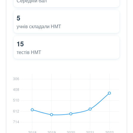
Середній бал
5
учнів складали НМТ
15
тестів НМТ