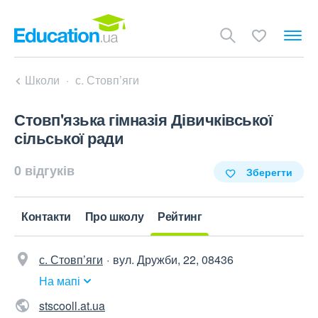
Школи
с. Стовп’яги
Стовп'язька гімназія Дівичківської
сільської ради
0 відгуків
Зберегти
Контакти
Про школу
Рейтинг
с. Стовп’яги
вул. Дружби, 22, 08436
На мапі
stscooll.at.ua