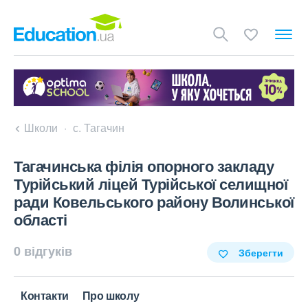
Школи
с. Тагачин
Тагачинська філія опорного закладу
Турійський ліцей Турійської селищної
ради Ковельського району Волинської
області
0 відгуків
Зберегти
Контакти
Про школу