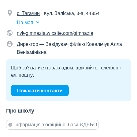
с. Тагачин
вул. Заліська, 3-а, 44854
На мапі
nvk-gimnazia.wixsite.com/gimnazia
Директор — Завідувач філією Ковальчук Алла
Веніамінівна
Щоб зв'язатися із закладом, відкрийте телефон і
ел. пошту.
Показати контакти
Про школу
Інформація з офіційної бази ЄДЕБО