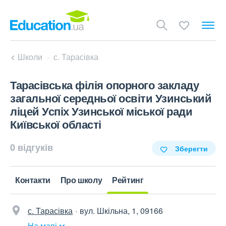
Школи
с. Тарасівка
Тарасівська філія опорного закладу
загальної середньої освіти Узинський
ліцей Успіх Узинської міської ради
Київської області
0 відгуків
Зберегти
Контакти
Про школу
Рейтинг
с. Тарасівка
вул. Шкільна, 1, 09166
На мапі