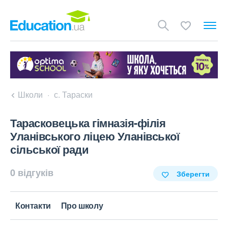
Школи
с. Тараски
Тарасковецька гімназія-філія
Уланівського ліцею Уланівської
сільської ради
0 відгуків
Зберегти
Контакти
Про школу