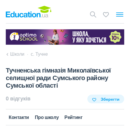
Школи
с. Тучне
Тучненська гімназія Миколаївської
селищної ради Сумського району
Сумської області
0 відгуків
Зберегти
Контакти
Про школу
Рейтинг