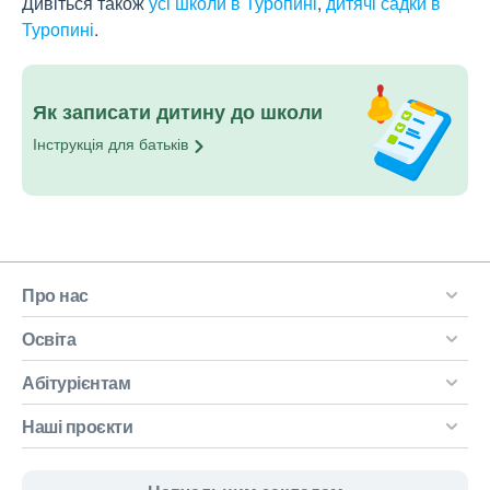
Дивіться також
усі школи в Туропині
,
дитячі садки в
Туропині
.
Як записати дитину до школи
Інструкція для
батьків
Про нас
Освіта
Абітурієнтам
Наші проєкти