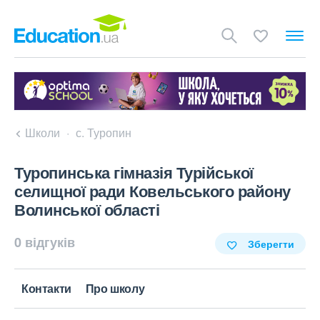
Школи
с. Туропин
Туропинська гімназія Турійської
селищної ради Ковельського району
Волинської області
0 відгуків
Зберегти
Контакти
Про школу