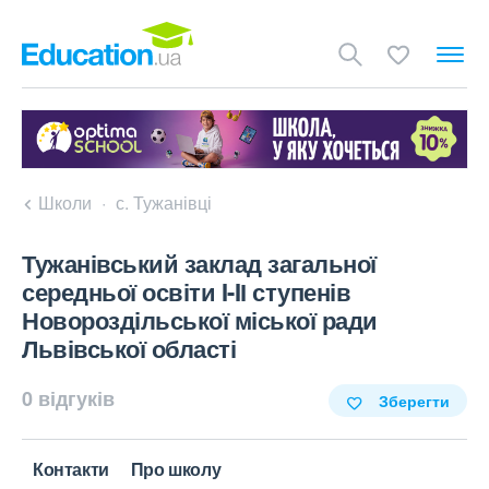
Школи
с. Тужанівці
Тужанівський заклад загальної
середньої освіти I-IІ ступенів
Новороздільської міської ради
Львівської області
0 відгуків
Зберегти
Контакти
Про школу