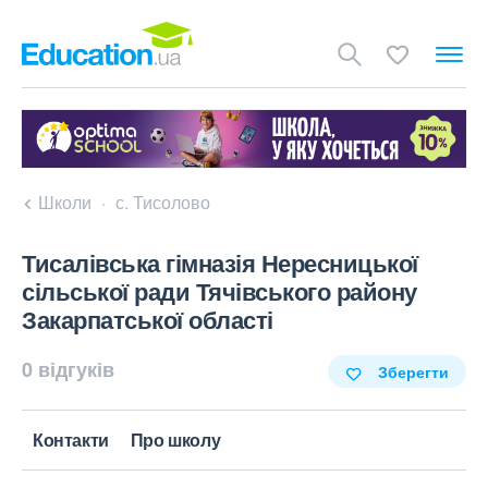
Школи
с. Тисолово
Тисалівська гімназія Нересницької
сільської ради Тячівського району
Закарпатської області
0 відгуків
Зберегти
Контакти
Про школу