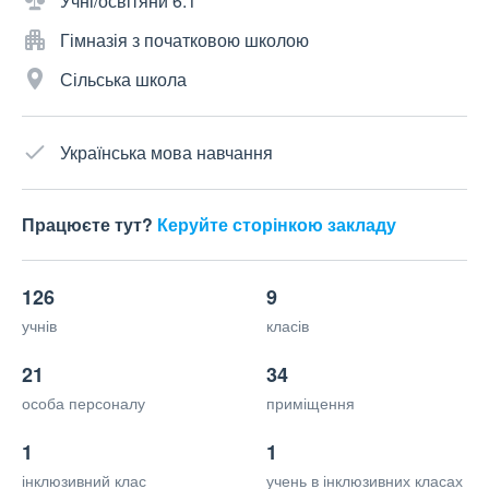
Учні/освітяни 6:1
Гімназія з початковою школою
Сільська школа
Українська мова навчання
Працюєте тут?
Керуйте сторінкою закладу
126
9
учнів
класів
21
34
особа персоналу
приміщення
1
1
інклюзивний клас
учень в інклюзивних класах